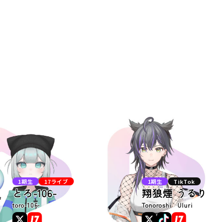
T
1期生
17ライブ
1期生
TikTok
とろ-106-
翔狼煙 うるり
toro-106-
Tonoroshi Uluri