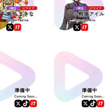
1期生
17ライブ
1期生
17ライブ
南天 まきな
小熊猫アイル
Nanten Makina
Shououen Ailu
準備中
準備中
Coming Soon...
Coming Soon...