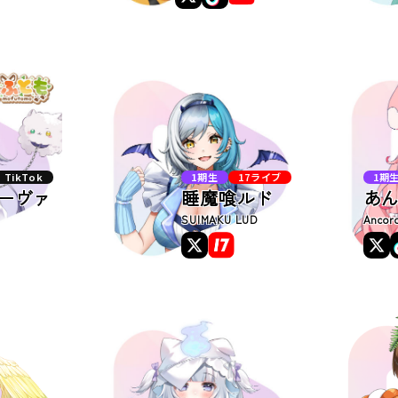
TikTok
1期生
17ライブ
1期
ーヴァ
睡魔喰ルド
あん
SUIMAKU LUD
Ancor