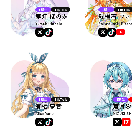
1期生
TikTok
1期生
TikTok
夢灯 ほのか
緑橙石 フ
Yumebi Honoka
Rokutouseki Fiosh
1期生
TikTok
1期生
有栖 夢音
蒼月汐
Alice Yuno
MIZUKI SH