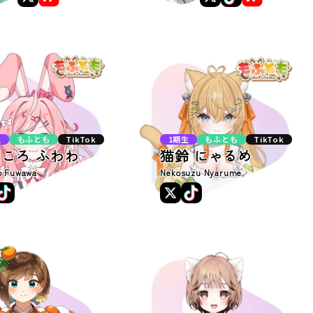
生
もふとも
TikTok
1期生
もふとも
TikTok
ころ ふわわ
猫鈴 にゃるめ
o Fuwawa
Nekosuzu Nyarume