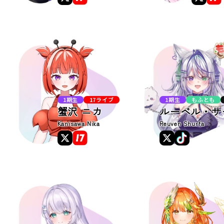
1期生
17ライブ
1期生
もふとも
蟹沢 ニカ
ルーベル・サ
Kanisawa Nika
Reuven Shurfa