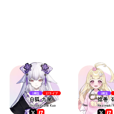
1期生
17ライブ
1期生
白狐 九尾
捻巻 
Shirokitsune Kuo
Nezimaki 