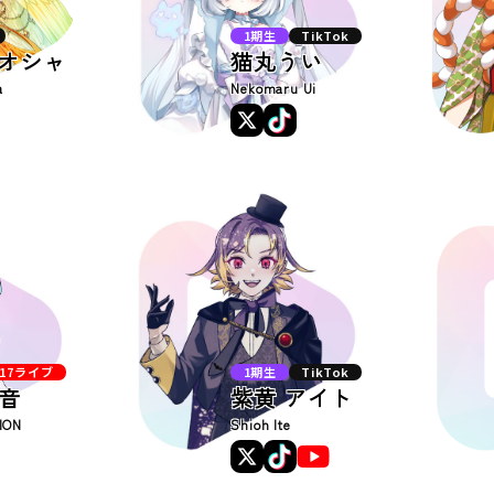
1期生
TikTok
ィオシャ
猫丸うい
a
Nekomaru Ui
17ライブ
1期生
TikTok
音
紫黄 アイト
ION
Shioh Ite