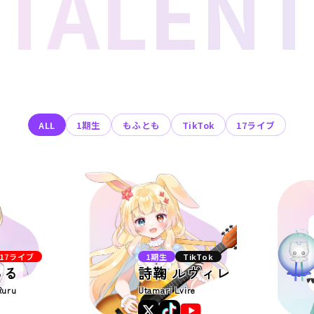
TALEN
ALL
1期生
もふとも
TikTok
17ライブ
17ライブ
1期生
TikTok
るる
詩鞠 ルヴィレ
Ruru
Utamari Lvire