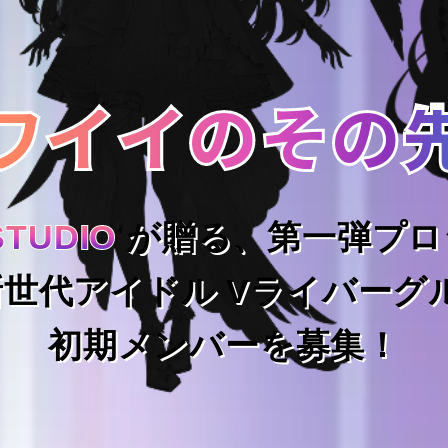
ワイイのその
ワイイのその
STUDIO
STUDIO
が贈る、
第一弾プロ
新世代アイドル
Vライバーグ
初期メンバーを募集！