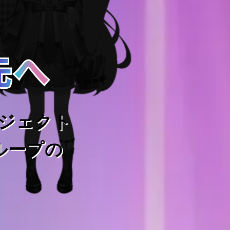
先へ
先へ
ジェクト
ループの